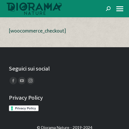
Cerca
[woocommerce_checkout]
Seguici sui social
Find us on:
Facebook
YouTube
Instagram
page
page
page
Privacy Policy
opens
opens
opens
in
in
in
new
new
new
window
window
window
© Diorama Nature - 2019-2024