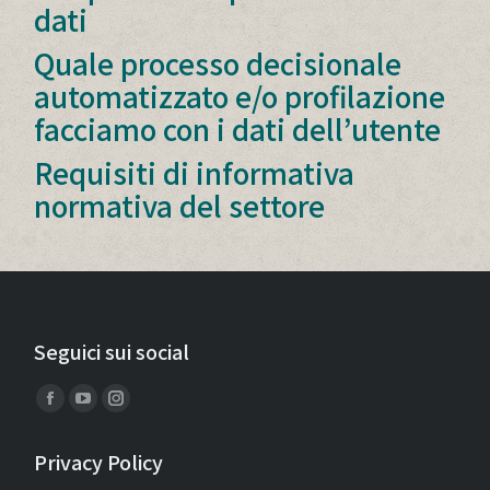
dati
Quale processo decisionale
automatizzato e/o profilazione
facciamo con i dati dell’utente
Requisiti di informativa
normativa del settore
Seguici sui social
Find us on:
Facebook
YouTube
Instagram
page
page
page
Privacy Policy
opens
opens
opens