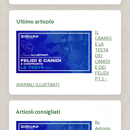
Ultimo articolo
IL
CRANIO
E LA
TESTA
DEI
CANIDI
E DEI
FELIDI
PT.1 –
ANIMALI ILLUSTRATI
Articoli consigliati
By
Antonio