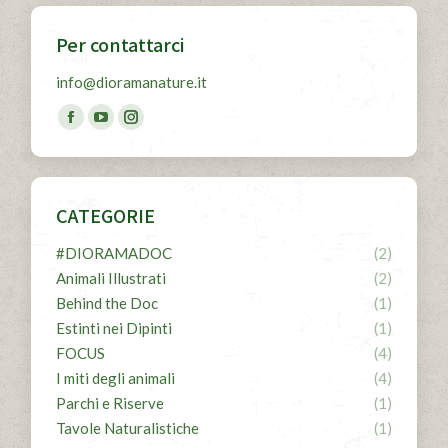
Per contattarci
info@dioramanature.it
Find us on:
Facebook
YouTube
Instagram
page
page
page
opens
opens
opens
in
in
in
CATEGORIE
new
new
new
#DIORAMADOC
(2)
window
window
window
Animali Illustrati
(2)
Behind the Doc
(1)
Estinti nei Dipinti
(1)
FOCUS
(4)
I miti degli animali
(4)
Parchi e Riserve
(1)
Tavole Naturalistiche
(1)