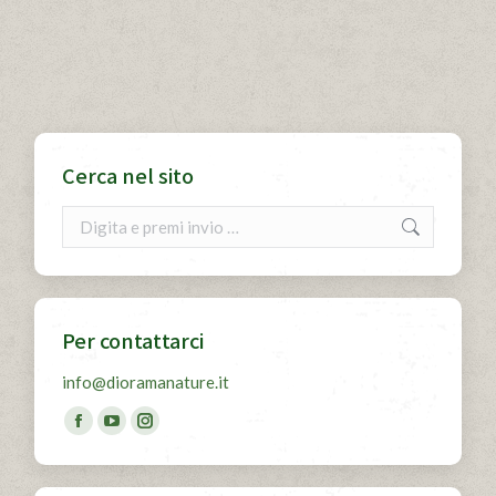
Cerca nel sito
Cerca
Per contattarci
info@dioramanature.it
Find us on:
Facebook
YouTube
Instagram
page
page
page
opens
opens
opens