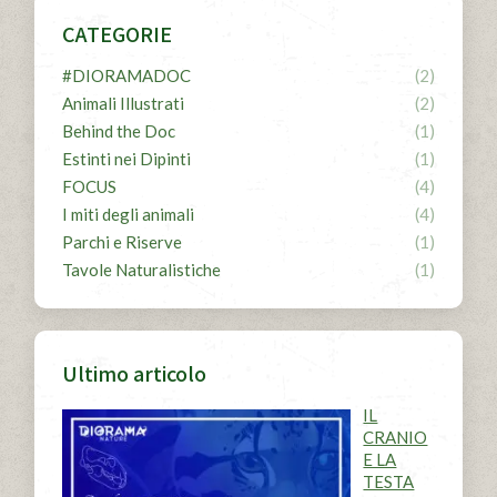
in
in
in
CATEGORIE
new
new
new
#DIORAMADOC
(2)
window
window
window
Animali Illustrati
(2)
Behind the Doc
(1)
Estinti nei Dipinti
(1)
FOCUS
(4)
I miti degli animali
(4)
Parchi e Riserve
(1)
Tavole Naturalistiche
(1)
Ultimo articolo
IL
CRANIO
E LA
TESTA