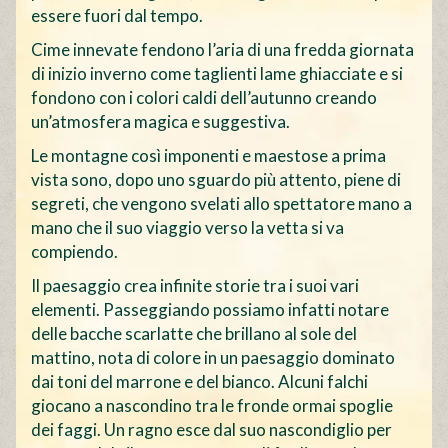
essere fuori dal tempo.
Cime innevate fendono l’aria di una fredda giornata
di inizio inverno come taglienti lame ghiacciate e si
fondono con i colori caldi dell’autunno creando
un’atmosfera magica e suggestiva.
Le montagne così imponenti e maestose a prima
vista sono, dopo uno sguardo più attento, piene di
segreti, che vengono svelati allo spettatore mano a
mano che il suo viaggio verso la vetta si va
compiendo.
Il paesaggio crea infinite storie tra i suoi vari
elementi. Passeggiando possiamo infatti notare
delle bacche scarlatte che brillano al sole del
mattino, nota di colore in un paesaggio dominato
dai toni del marrone e del bianco. Alcuni falchi
giocano a nascondino tra le fronde ormai spoglie
dei faggi. Un ragno esce dal suo nascondiglio per