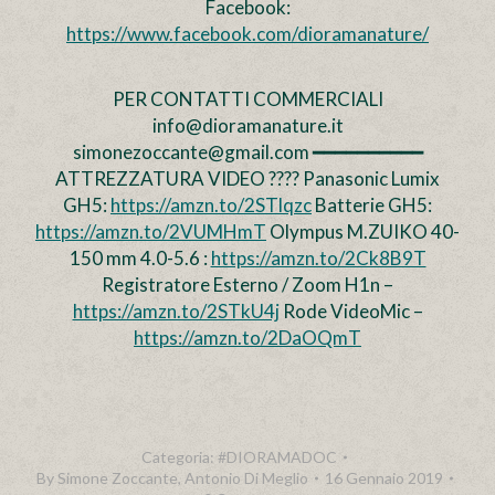
Facebook:
https://www.facebook.com/dioramanature/
PER CONTATTI COMMERCIALI
info@dioramanature.it
simonezoccante@gmail.com ━━━━━━━━━━
ATTREZZATURA VIDEO ???? Panasonic Lumix
GH5:
https://amzn.to/2STlqzc
Batterie GH5:
https://amzn.to/2VUMHmT
Olympus M.ZUIKO 40-
150 mm 4.0-5.6 :
https://amzn.to/2Ck8B9T
Registratore Esterno / Zoom H1n –
https://amzn.to/2STkU4j
Rode VideoMic –
https://amzn.to/2DaOQmT
Categoria:
#DIORAMADOC
By
Simone Zoccante, Antonio Di Meglio
16 Gennaio 2019