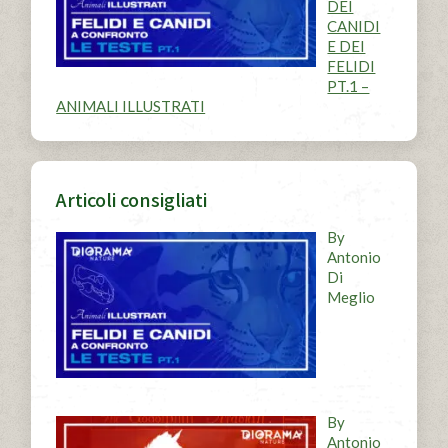
DEI
CANIDI
E DEI
FELIDI
PT.1 –
ANIMALI ILLUSTRATI
Articoli consigliati
By
Antonio
Di
Meglio
By
Antonio