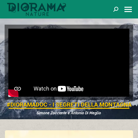
Cerca
#DIORAMADOC - I SEGRETI DELLA MONTAGNA
Simone Zoccante
e Antonio Di Meglio