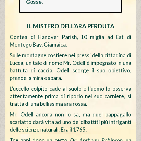
Gosse.
IL MISTERO DELL’ARA PERDUTA
Contea di Hanover Parish, 10 miglia ad Est di
Montego Bay, Giamaica.
Sulle montagne costiere nei pressi della cittadina di
Lucea, un tale di nome Mr. Odell è impegnato in una
battuta di caccia. Odell scorge il suo obiettivo,
prende la mira e spara.
L’uccello colpito cade al suolo e l’uomo lo osserva
attentamente prima di riporlo nel suo carniere, si
tratta di una bellissima ara rossa.
Mr. Odell ancora non lo sa, ma quel pappagallo
scarlatto darà vita ad uno dei dibattiti più intriganti
delle scienze naturali. Era il 1765.
Tre anni dopo un certo
Dr. Anthony Robinson
, un