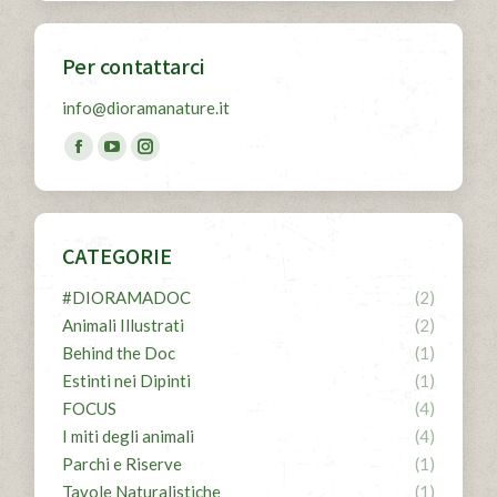
Per contattarci
info@dioramanature.it
Find us on:
Facebook
YouTube
Instagram
page
page
page
opens
opens
opens
in
in
in
CATEGORIE
new
new
new
#DIORAMADOC
(2)
window
window
window
Animali Illustrati
(2)
Behind the Doc
(1)
Estinti nei Dipinti
(1)
FOCUS
(4)
I miti degli animali
(4)
Parchi e Riserve
(1)
Tavole Naturalistiche
(1)