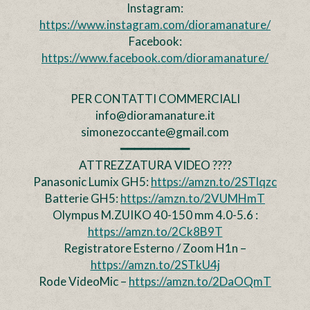
Instagram:
https://www.instagram.com/dioramanature/
Facebook:
https://www.facebook.com/dioramanature/
PER CONTATTI COMMERCIALI
info@dioramanature.it
simonezoccante@gmail.com
━━━━━━━━━━
ATTREZZATURA VIDEO ????
Panasonic Lumix GH5:
https://amzn.to/2STlqzc
Batterie GH5:
https://amzn.to/2VUMHmT
Olympus M.ZUIKO 40-150 mm 4.0-5.6 :
https://amzn.to/2Ck8B9T
Registratore Esterno / Zoom H1n –
https://amzn.to/2STkU4j
Rode VideoMic –
https://amzn.to/2DaOQmT