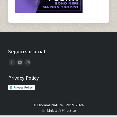
Seguici sui social
Find us on:
Facebook
YouTube
Instagram
page
page
page
Privacy Policy
opens
opens
opens
in
in
in
new
new
new
window
window
window
© Diorama Nature - 2019-2024
Link Utili Fine Sito