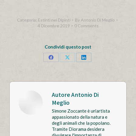
Categoria:
Estinti nei Dipinti
By
Antonio Di Meglio
4 Dicembre 2019
0 Comments
Condividi questo post
Condividi
Condividi
Condividi
questo
questo
questo
Autore
Antonio Di
Meglio
Simone Zoccante è un'artista
appassionato della natura e
degli animali che la popolano.
Tramite Diorama desidera
divulgare l'importanza di