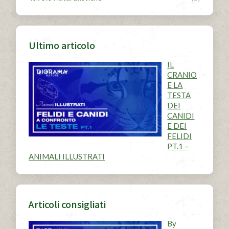
Ultimo articolo
IL
CRANIO
E LA
TESTA
DEI
CANIDI
E DEI
FELIDI
PT.1 –
ANIMALI ILLUSTRATI
Articoli consigliati
By