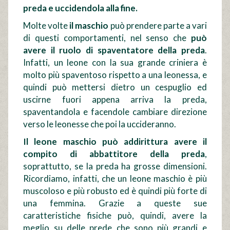
preda e uccidendola alla fine.
Molte volte
il maschio
può prendere parte a vari
di questi comportamenti, nel senso che
può
avere il ruolo di spaventatore della preda
.
Infatti, un leone con la sua grande criniera è
molto più spaventoso rispetto a una leonessa, e
quindi può mettersi dietro un cespuglio ed
uscirne fuori appena arriva la preda,
spaventandola e facendole cambiare direzione
verso le leonesse che poi la uccideranno.
Il leone maschio può addirittura avere il
compito di abbattitore della preda
,
soprattutto, se la preda ha grosse dimensioni.
Ricordiamo, infatti, che un leone maschio è più
muscoloso e più robusto ed è quindi più forte di
una femmina. Grazie a queste sue
caratteristiche fisiche può, quindi, avere la
meglio su delle prede che sono più grandi e