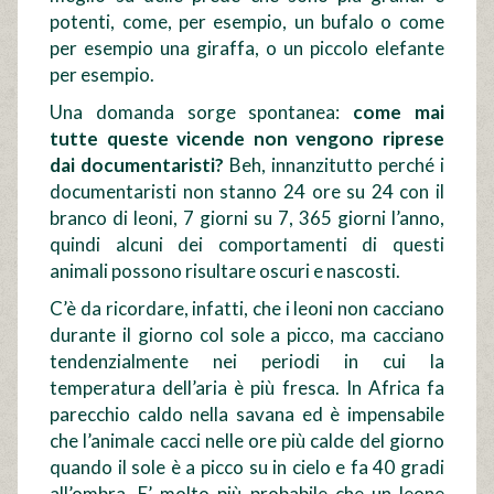
potenti, come, per esempio, un bufalo o come
per esempio una giraffa, o un piccolo elefante
per esempio.
Una domanda sorge spontanea:
come mai
tutte queste vicende non vengono riprese
dai documentaristi?
Beh, innanzitutto perché i
documentaristi non stanno 24 ore su 24 con il
branco di leoni, 7 giorni su 7, 365 giorni l’anno,
quindi alcuni dei comportamenti di questi
animali possono risultare oscuri e nascosti.
C’è da ricordare, infatti, che i leoni non cacciano
durante il giorno col sole a picco, ma cacciano
tendenzialmente nei periodi in cui la
temperatura dell’aria è più fresca. In Africa fa
parecchio caldo nella savana ed è impensabile
che l’animale cacci nelle ore più calde del giorno
quando il sole è a picco su in cielo e fa 40 gradi
all’ombra. E’ molto più probabile che un leone