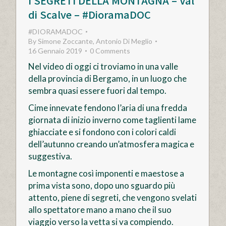
I SEGRETI DELLA MONTAGNA – Val
di Scalve – #DioramaDOC
#DIORAMADOC
By
Simone Zoccante, Antonio Di Meglio
16 Gennaio 2019
0 Comments
Nel video di oggi ci troviamo in una valle
della provincia di Bergamo, in un luogo che
sembra quasi essere fuori dal tempo.
Cime innevate fendono l’aria di una fredda
giornata di inizio inverno come taglienti lame
ghiacciate e si fondono con i colori caldi
dell’autunno creando un’atmosfera magica e
suggestiva.
Le montagne così imponenti e maestose a
prima vista sono, dopo uno sguardo più
attento, piene di segreti, che vengono svelati
allo spettatore mano a mano che il suo
viaggio verso la vetta si va compiendo.