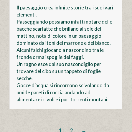
Il paesaggio crea infinite storie tra i suoi vari
elementi.
Passeggiando possiamo infatti notare delle
bacche scarlatte che brillano al sole del
mattino, nota di colore in un paesaggio
dominato dai toni del marrone e del bianco.
Alcuni falchi giocano a nascondino tra le
fronde ormai spoglie dei faggi.
Un ragno esce dal suo nascondiglio per
trovare del cibo su un tappeto di foglie
secche.
Gocce d’acqua si rincorrono scivolando da
umide pareti di roccia andando ad
alimentare i rivoli e i puri torrenti montani.
1
2
→