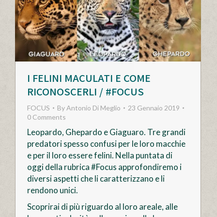
I FELINI MACULATI E COME
RICONOSCERLI / #FOCUS
FOCUS
By
Antonio Di Meglio
23 Gennaio 2019
0 Comments
Leopardo, Ghepardo e Giaguaro. Tre grandi
predatori spesso confusi per le loro macchie
e per il loro essere felini. Nella puntata di
oggi della rubrica #Focus approfondiremo i
diversi aspetti che li caratterizzano e li
rendono unici.
Scoprirai di più riguardo al loro areale, alle