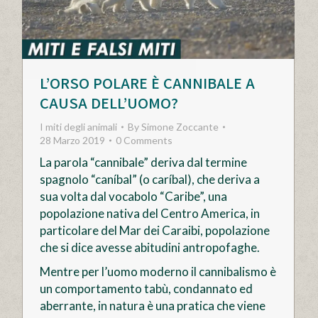
L’ORSO POLARE È CANNIBALE A
CAUSA DELL’UOMO?
I miti degli animali
By
Simone Zoccante
28 Marzo 2019
0 Comments
La parola “cannibale” deriva dal termine
spagnolo “caníbal” (o caríbal), che deriva a
sua volta dal vocabolo “Caribe”, una
popolazione nativa del Centro America, in
particolare del Mar dei Caraibi, popolazione
che si dice avesse abitudini antropofaghe.
Mentre per l’uomo moderno il cannibalismo è
un comportamento tabù, condannato ed
aberrante, in natura è una pratica che viene